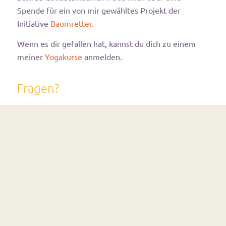
Spende für ein von mir gewähltes Projekt der
Initiative
Baumretter.
Wenn es dir gefallen hat, kannst du dich zu einem
meiner
Yogakurse
anmelden.
Fragen?
Hast du noch Fragen oder Wünsche? Dann schreib
mir gerne eine kurze E-Mail an:
mutfuerkleinedinge@online.de
Mein Angebot für Dich